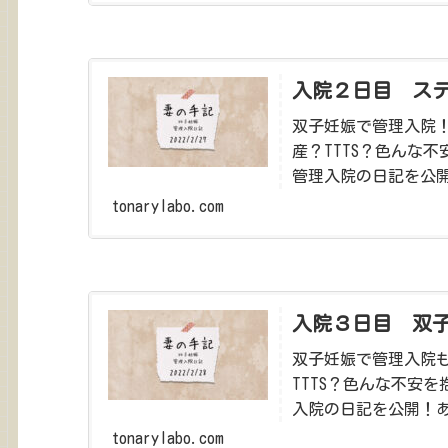
入院２日目 ス
双子妊娠で管理入院
産？TTTS？色んな
管理入院の日記を公
祈って。
tonarylabo.com
入院３日目 双
双子妊娠で管理入院
TTTS？色んな不安
入院の日記を公開！
て。
tonarylabo.com