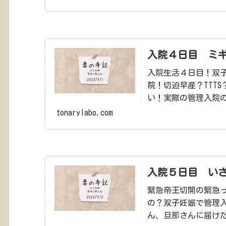
入院４日目 ミ
入院生活４日目！双
院！切迫早産？TTT
い！実際の管理入院
いることを祈って。
tonarylabo.com
入院５日目 い
緊急帝王切開の緊急
の？双子妊娠で管理入
ん、旦那さんに届け