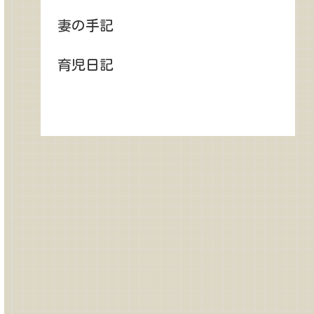
妻の手記
育児日記