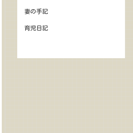
妻の手記
育児日記