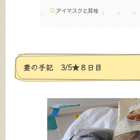
アイマスクと耳栓
妻の手記 3/5★８日目