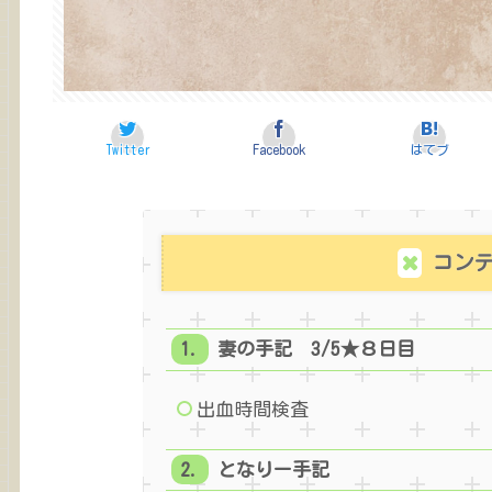
Twitter
Facebook
はてブ
コン
妻の手記 3/5★８日目
出血時間検査
となりー手記