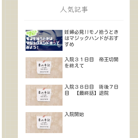
人気記事
妊婦必見!!モノ拾うとき
はマジックハンドがおす
すめ
入院３１日目 帝王切開
を終えて
入院３８日目 術後７日
目 【最終話】退院
入院開始