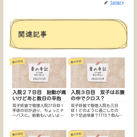
tonary
関連記事
妻の手記
妻の手記
入院２７日目 胎動が痛
入院３日目 双子はお腹
いけどあと数日の辛抱
の中でクロス？
双子妊娠で管理入院27日目！
双子妊娠で管理入院も三日
手術の日が迫り、ちょっとナ
目！どのように過ごしたの
ーバスに。胎動もいよいよ激
か？切迫早産？TTTS？色んな
しさを増し、痛みを伴うよう
不安を抱える妊婦さん、旦那
に。切迫早産？TTTS？色んな
さんに届けたい！実際の管理
不安を抱える妊婦さん、旦那
入院の日記を公開！あなたの
妻の手記
妻の手記
さんに届けたい！実際の管理
知りたいがここに綴られてい