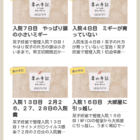
入院の日記を公開！あなたの
ることを祈って。
知りたいがここに綴られてい
ることを祈って。
入院７日目 やっぱり頭
入院４日目 ミギーが育
の小さいミギー
っていない
双子妊娠で管理入院７日目！
入院生活４日目！双子の片方
やはり双子の片方の頭は小さ
が育っていないと宣告！双子
いままで。帝王切開間近か？
妊娠で管理入院！切迫早産？
切迫早産？TTTS？色んな不安
TTTS？色んな不安を抱える妊
を抱える妊婦さん、旦那さん
婦さん、旦那さんに届けた
に届けたい！実際の管理入院
い！実際の管理入院の日記を
妻の手記
妻の手記
の日記を公開！あなたの知り
公開！あなたの知りたいがこ
たいがここに綴られているこ
こに綴られていることを祈っ
とを祈って。
て。
入院１３日目 ２月２
入院１６日目 大部屋に
６、２７、２８日の入院
引っ越し
費
双子妊娠で管理入院１６日
目！MFICUの個室から大部屋
双子妊娠で管理入院１３日
に引っ越し。うまく順応でき
目！サイトメガロウイルス感
るのか？切迫早産？TTTS？色
染？２月の３日分の入院費請
んな不安を抱える妊婦さん、
求！色々ショッキング日。切